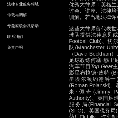
优秀大律师：英格兰
法律专业服务领域
讨会、讲座、法律培
仲裁与调解
调解。若当地法律许
专题座谈会及活动
这些大律师曾代表世
球队提供法律意见或代
联系我们
Football Club)、
队(Manchester U
免责声明
（David Beckha
足球教练何塞·穆里尼奥（
汽车节目
Top Gear
主
影星布拉德·皮特 (Brad
星埃尔顿约翰爵士(Si
(Roman Polansk
米·佩奇(Jimmy Pa
Authority)、英
服务局(Financial
(SFO)、英国税务局(Ta
药厂Eli Lilly、汽车